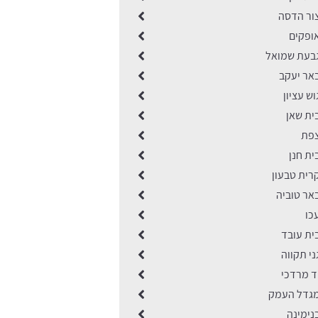
ור הדסה
ופקים
בעת שמואל
אר יעקב
ש עציון
ית שאן
צפת
ת חנן
רית טבעון
אר טוביה
כו
ית עובד
י תקווה
ד מרדכי
גדל העמק
נימינה