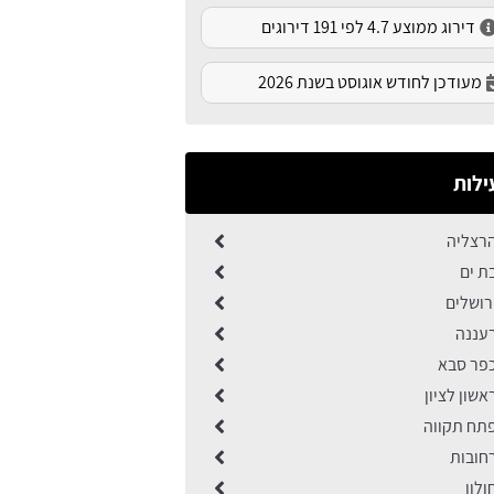
דירוג ממוצע 4.7 לפי 191 דירוגים
מעודכן לחודש אוגוסט בשנת 2026
ילות
רצליה
ת ים
רושלים
עננה
פר סבא
שון לציון
תח תקווה
חובות
לון