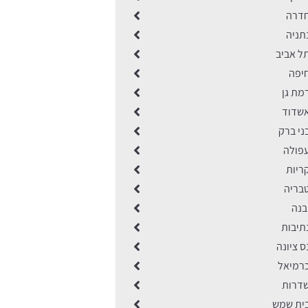
חדרה
תניה
ל אביב
יפה
מת גן
שדוד
ני ברק
פולה
ריות
בריה
בנה
תיבות
 ציונה
רמיאל
דרות
ית שמש