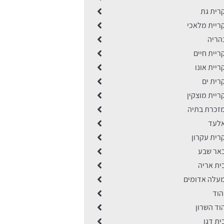
רית גת
ריית מלאכי
הריה
יית חיים
יית אונו
רית ים
יית מוצקין
זכרת בתיה
אלעד
רית עקרון
אר שבע
ית אריה
עלה אדומים
הוד
וד השרון
ת דגן