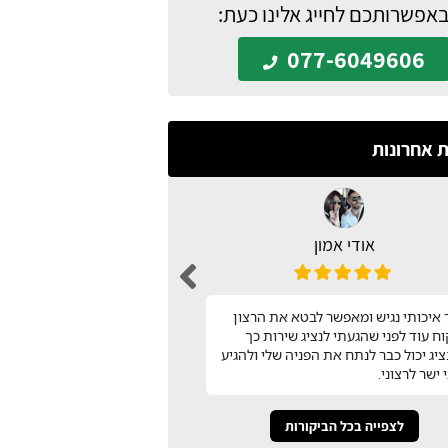
באפשרותכם לחייג אלינו כעת:
077-6049606
ת אחרונות
אודי אמון
n barak
עיצבתי את כל המטבח בעזר
איכותי נגיש ומאפשר לבטא את הרצון
שמצאתי באתר המטבח שלי!
ח עוד לפני שהגעתי לנציג שירות כך
השירות שלהם! תודה
יג יכול כבר לנתח את הפניה שלי ולהגיע
 ישר לרצוני.
לצפייה בכל הביקורות