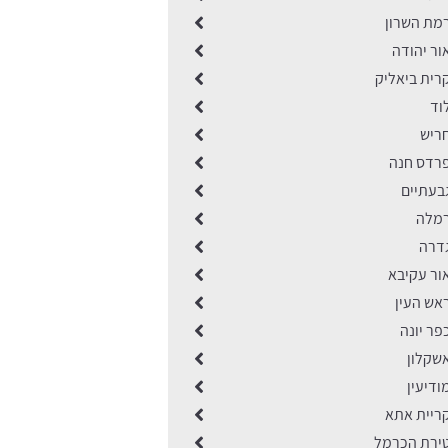
מת השרון
ור יהודה
רית ביאליק
וד
ריש
רדס חנה
בעתיים
רמלה
דרה
ור עקיבא
אש העין
ר יונה
שקלון
דיעין
ריית אתא
ירת הכרמל