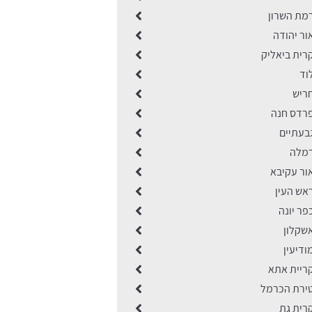
מת השרון
ור יהודה
רית ביאליק
וד
ריש
רדס חנה
בעתיים
רמלה
ור עקיבא
אש העין
ר יונה
שקלון
דיעין
ריית אתא
ירת הכרמל
רית גת