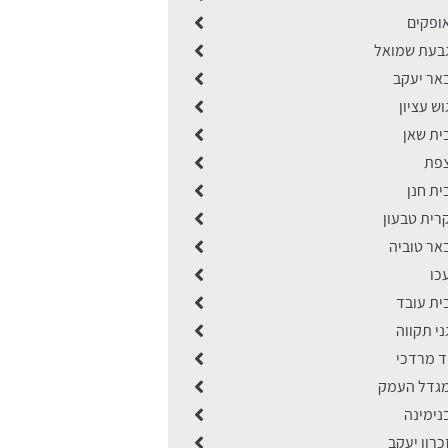
ופקים
בעת שמואל
אר יעקב
ש עציון
ית שאן
צפת
ת חנן
רית טבעון
אר טוביה
כו
ית עובד
י תקווה
ד מרדכי
גדל העמק
נימינה
רון יעקב