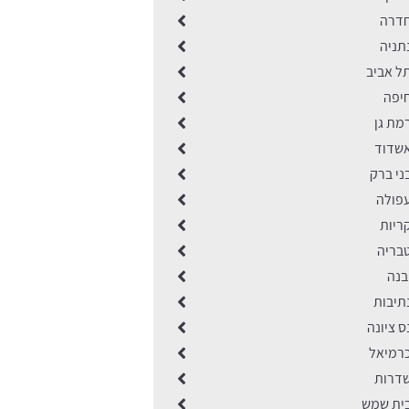
חדרה
תניה
ל אביב
יפה
מת גן
שדוד
ני ברק
פולה
ריות
בריה
בנה
תיבות
 ציונה
רמיאל
דרות
ית שמש