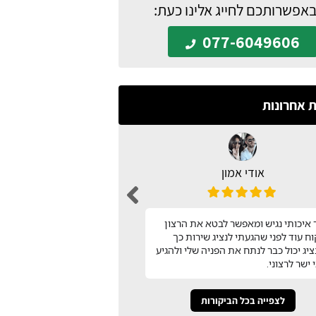
באפשרותכם לחייג אלינו כעת:
077-6049606
ת אחרונות
אודי אמון
n barak
עיצבתי את כל המטבח בעזר
איכותי נגיש ומאפשר לבטא את הרצון
שמצאתי באתר המטבח שלי!
ח עוד לפני שהגעתי לנציג שירות כך
השירות שלהם! תודה
יג יכול כבר לנתח את הפניה שלי ולהגיע
 ישר לרצוני.
לצפייה בכל הביקורות