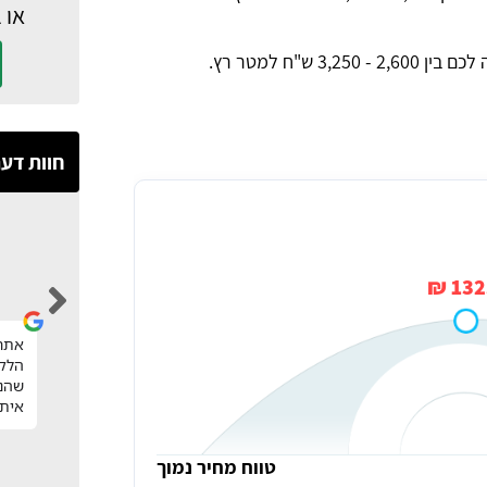
או 
2,6 - 3,250 ש"ח למטר רץ.
חוות דע
Hila Nakash
1325
אחרי שיטוט וחיפוש נגר במחיר הוגן, קיבלתי
אתר 
הפניות לנגרים מקסימים וסגרתי נגר מעולה
הלקו
שעשה עבורינו חידוש גם למטבח וגם לחדר
שהנצ
רחצה ברמה מהממת ומחיר מעולה.
איתי
טווח מחיר נמוך