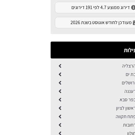
דירוג ממוצע 4.7 לפי 191 דירוגים
מעודכן לחודש אוגוסט בשנת 2026
ילות
רצליה
ת ים
רושלים
עננה
פר סבא
שון לציון
תח תקווה
חובות
לון