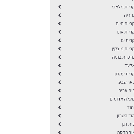
ריית מלאכי
הריה
יית חיים
יית אונו
רית ים
יית מוצקין
זכרת בתיה
אלעד
רית עקרון
אר שבע
ית אריה
עלה אדומים
הוד
וד השרון
ת דגן
ור הדסה