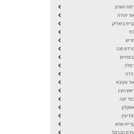
מת השרון
ור יהודה
רית ביאליק
וד
ריש
רדס חנה
בעתיים
רמלה
דרה
ור עקיבא
אש העין
ר יונה
שקלון
דיעין
ריית אתא
ירת הכרמל