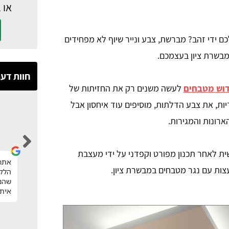
או 
כם ידי זהב? מברשת, צבע ונייר שיוף לא מפחידים
מבשרת ציון בעצמכם.
חוות דע
דוש מטבחים
לעשה משנים רק את החזיתות של
ות, את צבע הדלתות, מוסיפים עוד איחסון אבל
רונות והמגירות.
Hila Nakash
ית לאחר תכנון מפורט וקפדני על ידי מעצבת
אחרי שיטוט וחיפוש נגר במחיר הוגן, קיבלתי
אתר 
ות עם נגר מטבחים במבשרת ציון.
הפניות לנגרים מקסימים וסגרתי נגר מעולה
הלקו
שעשה עבורינו חידוש גם למטבח וגם לחדר
שהנצ
רחצה ברמה מהממת ומחיר מעולה.
איתי