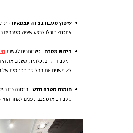
שיפוץ מטבח בצורה עצמאית
- יש ל
אתכם? תוכלו לבצע שיפוץ מטבחים ב
חידוש מטבח
- כשבוחרים לעשות
חי
המטבח הקיים. כלומר, משנים את הידי
לא משנים את החלוקה הפנימית של הא
orna
כרמית מזרחי
הזמנת מטבח חדש
- הזמנה כזו נעש
האתר מלא במידע וטיפים חשובים לכל
מטבחים או מעצבת פנים לאחר התייעצ
אפשרות בכל הקשור למטבחים. אהבתי שיש
מחירים, זה מאפשר להתכנס לתוך תקציב
מסויים ולהבין סדרי גודל