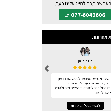
באפשרותכם לחייג אלינו כעת:
077-6049606
ת אחרונות
אודי אמון
n barak
עיצבתי את כל המטבח בעזר
איכותי נגיש ומאפשר לבטא את הרצון
שמצאתי באתר המטבח שלי!
ח עוד לפני שהגעתי לנציג שירות כך
השירות שלהם! תודה
יג יכול כבר לנתח את הפניה שלי ולהגיע
 ישר לרצוני.
לצפייה בכל הביקורות