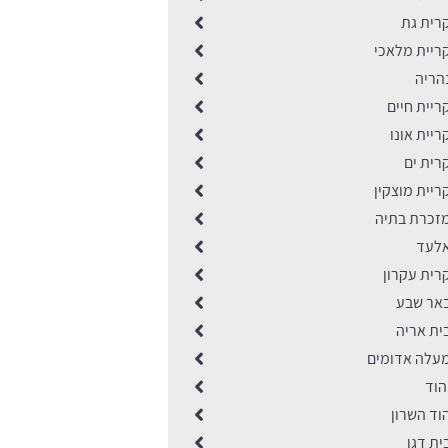
רית גת
ריית מלאכי
הריה
יית חיים
יית אונו
רית ים
יית מוצקין
זכרת בתיה
אלעד
רית עקרון
אר שבע
ית אריה
עלה אדומים
הוד
וד השרון
ת דגן