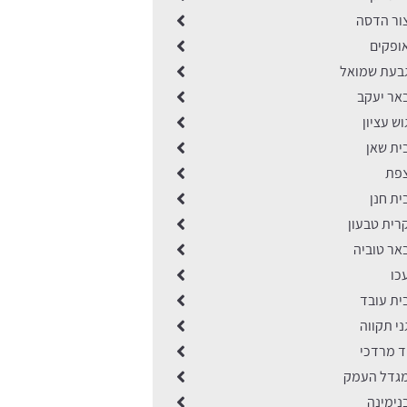
ור הדסה
ופקים
בעת שמואל
אר יעקב
ש עציון
ית שאן
צפת
ת חנן
רית טבעון
אר טוביה
כו
ית עובד
י תקווה
ד מרדכי
גדל העמק
נימינה