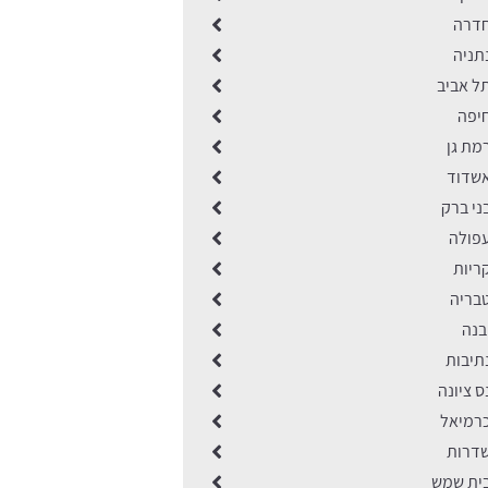
חדרה
תניה
ל אביב
יפה
מת גן
שדוד
ני ברק
פולה
ריות
בריה
בנה
תיבות
 ציונה
רמיאל
דרות
ית שמש