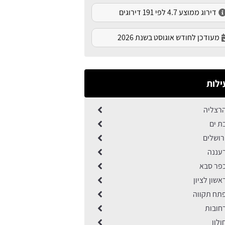
דירוג ממוצע 4.7 לפי 191 דירוגים
מעודכן לחודש אוגוסט בשנת 2026
ילות
רצליה
ת ים
רושלים
עננה
פר סבא
שון לציון
תח תקווה
חובות
לון