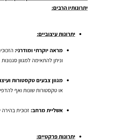
יתרונותיו הרבים:
יתרונות עיצוביים:
מראה יוקרתי ומודרני:
הזכוכי
וניתן להתאימה למגוון סגנונות ע
orna
כרמית מזרחי
מגוון צבעים טקסטורות ועיצו
או טקסטורות שונות ואף להדפיס
האתר מלא במידע וטיפים חשובים לכל
אפשרות בכל הקשור למטבחים. אהבתי שיש
אשליית מרחב:
זכוכית בהירה י
מחירים, זה מאפשר להתכנס לתוך תקציב
מסויים ולהבין סדרי גודל
יתרונות פרקטיים: