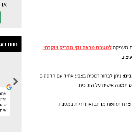
או 
חוות דע
ת מעניקה
למטבח מראה נקי מבריק ויוקרתי
,
יצוב.
Hila Nakash
בים:
ניתן לבחור זכוכית בצבע אחיד עם הדפסים
 תמונה אישית על הזכוכית.
אחרי שיטוט וחיפוש נגר במחיר הוגן, קיבלתי
אתר 
הפניות לנגרים מקסימים וסגרתי נגר מעולה
הלקו
וצרת תחושת מרחב ואווריריות במטבח.
שעשה עבורינו חידוש גם למטבח וגם לחדר
שהנצ
רחצה ברמה מהממת ומחיר מעולה.
איתי