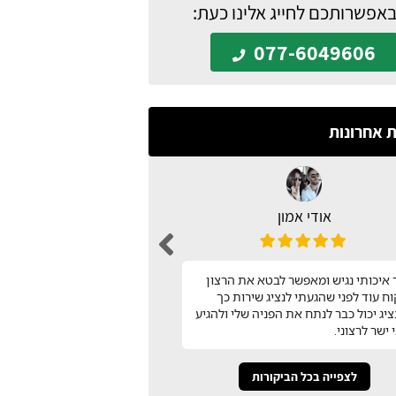
באפשרותכם לחייג אלינו כעת:
077-6049606
ת אחרונות
אודי אמון
n barak
עיצבתי את כל המטבח בעזר
איכותי נגיש ומאפשר לבטא את הרצון
שמצאתי באתר המטבח שלי!
ח עוד לפני שהגעתי לנציג שירות כך
השירות שלהם! תודה
יג יכול כבר לנתח את הפניה שלי ולהגיע
 ישר לרצוני.
לצפייה בכל הביקורות