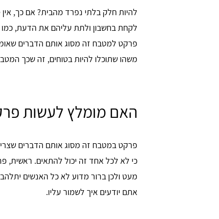
להיות חלק בלתי נפרד מהבית? אם כך, אין
לקחת בחשבון ולתת עליהם את הדעת, כמו
פרקט למטבח זה מסוג אותם הדברים שאומנ
משהו שתוכלו להיות בטוחים, זה שכך המטבח 
האם מומלץ לעשות פרקט
orna
כרמית מזרחי
פרקט במטבח זה מסוג אותם הדברים שצריך
האתר מלא במידע וטיפים חשובים לכל
כי לא לכל אחד זה יכול להתאים. ראשית, פ
אפשרות בכל הקשור למטבחים. אהבתי שיש
מחירים, זה מאפשר להתכנס לתוך תקציב
מעט ולכן ברור מדוע לא כל האנשים יתלהבו
מסויים ולהבין סדרי גודל
אתם יודעים איך לשמור עליו.