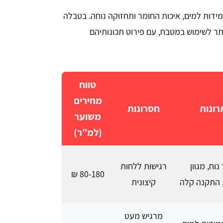
ות למים, איכות החומר ותחזוקה נוחה. בטבלה
תר לשימוש במטבח, עם פירוט תכונותיהם
טווח
מחירים
רונות
חסרונות
משוער
(למ"ר)
נוח, מגוון
רגישות ללחות
80-180 ₪
, התקנה קלה
קיצונית
מרגיש מעט