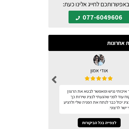
באפשרותכם לחייג אלינו כעת:
077-6049606
ת אחרונות
אודי אמון
n barak
עיצבתי את כל המטבח בעזר
איכותי נגיש ומאפשר לבטא את הרצון
שמצאתי באתר המטבח שלי!
ח עוד לפני שהגעתי לנציג שירות כך
השירות שלהם! תודה
יג יכול כבר לנתח את הפניה שלי ולהגיע
 ישר לרצוני.
לצפייה בכל הביקורות