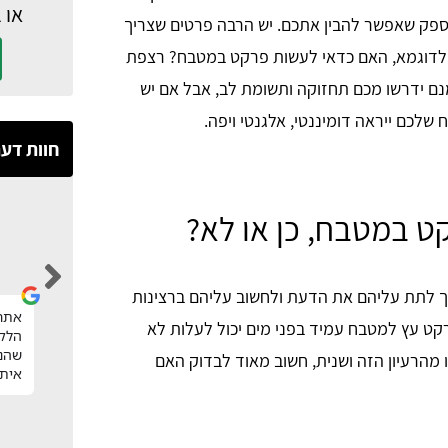
או 
 ספק שאפשר להבין אתכם. יש הרבה פרטים שצריך
 לדוגמא, האם כדאי לעשות פרקט במטבח? רצפת
ם ידרשו מכם תחזוקה ותשומת לב, אבל אם יש
שלכם ייראה דומיננטי, אלגנטי ויפה.
חוות דע
 במטבח, כן או לא?
Hila Nakash
 לתת עליהם את הדעת ולחשוב עליהם ברצינות
אחרי שיטוט וחיפוש נגר במחיר הוגן, קיבלתי
אתר 
רקט עץ למטבח עמיד בפני מים יכול לעלות לא
הפניות לנגרים מקסימים וסגרתי נגר מעולה
הלקו
שעשה עבורינו חידוש גם למטבח וגם לחדר
שהנצ
 מהרעיון הזה ושנית, חשוב מאוד לבדוק האם
רחצה ברמה מהממת ומחיר מעולה.
איתי