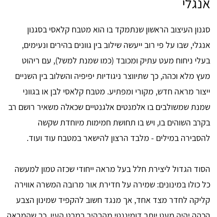
אנגלי
סגנון העיצוב הראשון שנתמקד בו הוא מטבח קלאסי בסגנון
אנגלי, שבו על פי רוב ייעשה שילוב בין גוונים בהירים ונעימים,
בעלי ניחוח מעט עתיק ומכובד (כמו שמנת למשל), עם ריהוט
מעץ מלא וכהה, כך שתיווצר ניגודיות יפיפיה והשלוב בין השניים
ייצור מראה חדש, מקורי ומפתיע. מטבח קלאסי לבן או בגווני
שמנת שמשולבים בו אלמנטים אלגנטיים שכאלה משאיר רושם רב
בקרב השוהים בו, ויש בו תחושת חמימות מיוחדת שקשה
להסבירה במילים - מלבד הרצון להישאר במטבח עוד ועוד.
הסוד הגדול ליצירת חלל בעל מראה ייחודי שכזה טמון למעשה
כל כולו במינונים: שמירה על חדירת אור מרובה המשרה אווירה
קליקה לחדר מצד אחד, אך מנגד חשוב להקפיד שמינון הצבע
הכהה יהיה מעט יותר דומיננטי מהבהיר במבט העין, כך שהמראה