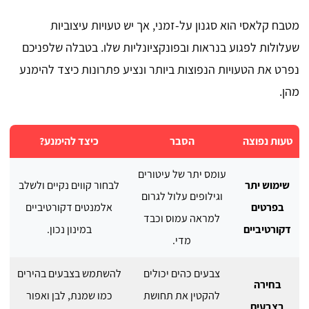
מטבח קלאסי הוא סגנון על-זמני, אך יש טעויות עיצוביות
שעלולות לפגוע בנראות ובפונקציונליות שלו. בטבלה שלפניכם
נפרט את הטעויות הנפוצות ביותר ונציע פתרונות כיצד להימנע
מהן.
טעות נפוצה
הסבר
כיצד להימנע?
עומס יתר של עיטורים
שימוש יתר
לבחור קווים נקיים ולשלב
וגילופים עלול לגרום
בפרטים
אלמנטים דקורטיביים
למראה עמוס וכבד
דקורטיביים
במינון נכון.
מדי.
צבעים כהים יכולים
להשתמש בצבעים בהירים
בחירה
להקטין את תחושת
כמו שמנת, לבן ואפור
בצבעים