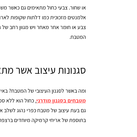
או שחור. צבעי כחול מתאימים גם כאשר משל
אלמנטים מזכוכית כמו דלתות שקופות לארו
צבע או חומר אחר מאחר ויש מגוון רחב של 
המטבח.
סגנונות עיצוב אשר מת
orna
כרמית מזרחי
ומה באשר לסגנון העיצובי של המטבח? באי
האתר מלא במידע וטיפים חשובים לכל
מטבחים בסגנון מודרני
, כחול הוא ללא ס
אפשרות בכל הקשור למטבחים. אהבתי שיש
מחירים, זה מאפשר להתכנס לתוך תקציב
גם בעת עיצוב של מטבח כפרי נהוג לשלב אר
מסויים ולהבין סדרי גודל
בתוספת של אריחי קרמיקה מיוחדים ברצפ