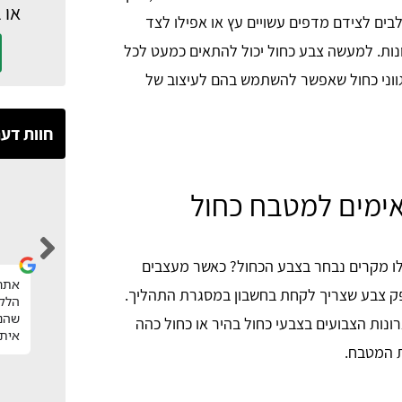
או 
בים לצידם מדפים עשויים עץ או אפילו לצד
נות. למעשה צבע כחול יכול להתאים כמעט לכל
גווני כחול שאפשר להשתמש בהם לעיצוב של
חוות דע
אימים למטבח כחול
Hila Nakash
לו מקרים נבחר בצבע הכחול? כאשר מעצבים
אחרי שיטוט וחיפוש נגר במחיר הוגן, קיבלתי
אתר 
פק צבע שצריך לקחת בחשבון במסגרת התהליך.
הפניות לנגרים מקסימים וסגרתי נגר מעולה
הלקו
שעשה עבורינו חידוש גם למטבח וגם לחדר
שהנצ
ונות הצבועים בצבעי כחול בהיר או כחול כהה
רחצה ברמה מהממת ומחיר מעולה.
איתי
ת המטבח.