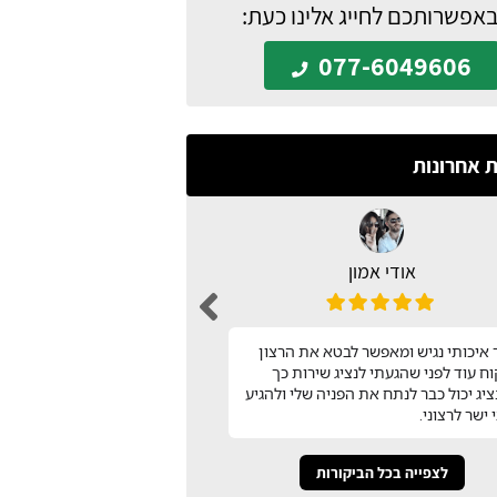
באפשרותכם לחייג אלינו כעת:
077-6049606
ת אחרונות
אודי אמון
n barak
עיצבתי את כל המטבח בעזר
איכותי נגיש ומאפשר לבטא את הרצון
שמצאתי באתר המטבח שלי!
ח עוד לפני שהגעתי לנציג שירות כך
השירות שלהם! תודה
יג יכול כבר לנתח את הפניה שלי ולהגיע
 ישר לרצוני.
לצפייה בכל הביקורות