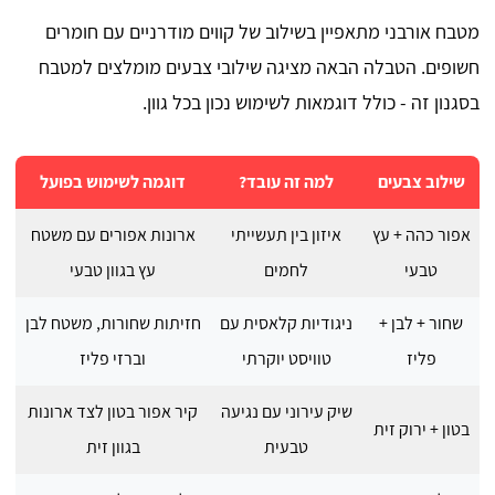
מטבח אורבני מתאפיין בשילוב של קווים מודרניים עם חומרים
חשופים. הטבלה הבאה מציגה שילובי צבעים מומלצים למטבח
בסגנון זה - כולל דוגמאות לשימוש נכון בכל גוון.
שילוב צבעים
למה זה עובד?
דוגמה לשימוש בפועל
אפור כהה + עץ
איזון בין תעשייתי
ארונות אפורים עם משטח
טבעי
לחמים
עץ בגוון טבעי
שחור + לבן +
ניגודיות קלאסית עם
חזיתות שחורות, משטח לבן
פליז
טוויסט יוקרתי
וברזי פליז
שיק עירוני עם נגיעה
קיר אפור בטון לצד ארונות
בטון + ירוק זית
טבעית
בגוון זית