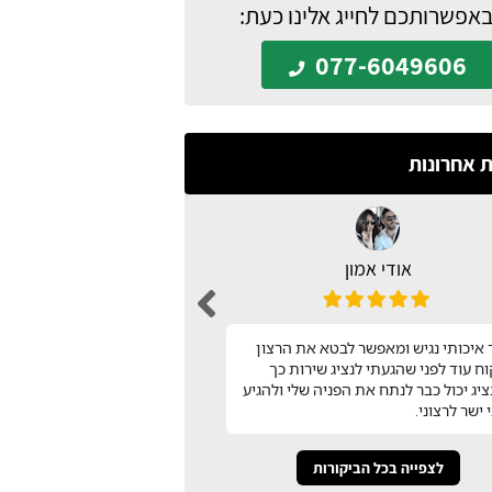
באפשרותכם לחייג אלינו כעת:
077-6049606
ת אחרונות
אודי אמון
n barak
עיצבתי את כל המטבח בעזר
איכותי נגיש ומאפשר לבטא את הרצון
שמצאתי באתר המטבח שלי!
ח עוד לפני שהגעתי לנציג שירות כך
השירות שלהם! תודה
יג יכול כבר לנתח את הפניה שלי ולהגיע
 ישר לרצוני.
לצפייה בכל הביקורות