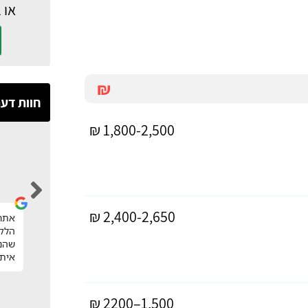
או 
₪
חוות דע
1,800-2,500 ₪
Hila Nakash
2,400-2,650 ₪
אחרי שיטוט וחיפוש נגר במחיר הוגן, קיבלתי
אתר 
הפניות לנגרים מקסימים וסגרתי נגר מעולה
הלקו
שעשה עבורינו חידוש גם למטבח וגם לחדר
שהנצ
רחצה ברמה מהממת ומחיר מעולה.
איתי
1,500–2200 ₪